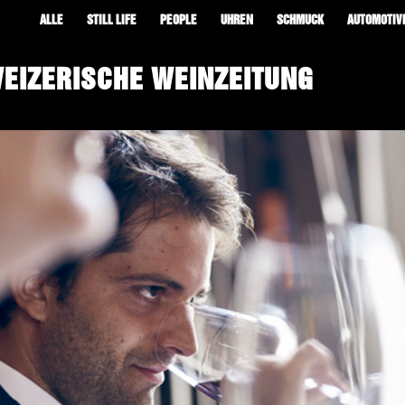
ALLE
STILL LIFE
PEOPLE
UHREN
SCHMUCK
AUTOMOTIV
EIZERISCHE WEINZEITUNG